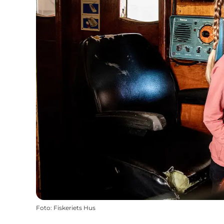
Foto
:
Fiskeriets Hus