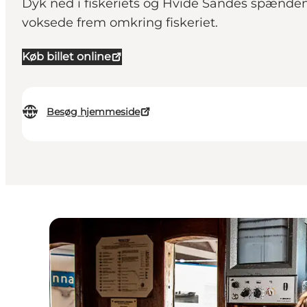
Dyk ned i fiskeriets og Hvide Sandes spændend
voksede frem omkring fiskeriet.
Køb billet online
Besøg hjemmeside