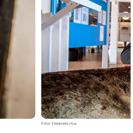
Foto
:
Fiskeriets Hus