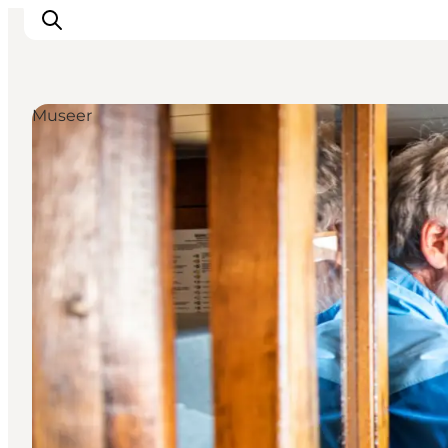
Museer
Det sker
Oplevelser
Vores Byer
Mad & Overnatning
Køb billet
Planlæg din ferie