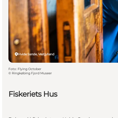
Hvide Sande, Vestjylland
Foto
:
Flying October
©
Ringkøbing Fjord Museer
Fiskeriets Hus