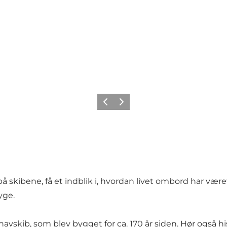
Forrige
Næste
 skibene, få et indblik i, hvordan livet ombord har været
yge.
t havskib, som blev bygget for ca. 170 år siden. Hør også