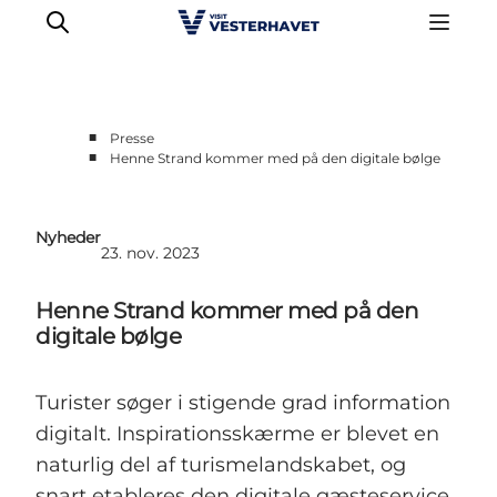
■
Presse
■
Henne Strand kommer med på den digitale bølge
Erhvervsside
Events
Nyheder
Projekter
23. nov. 2023
Medlemskab
Henne Strand kommer med på den
Nyheder
digitale bølge
Om os
Turister søger i stigende grad information
digitalt. Inspirationsskærme er blevet en
naturlig del af turismelandskabet, og
snart etableres den digitale gæsteservice