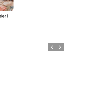
éer i
Forrige
Næste
Social Media