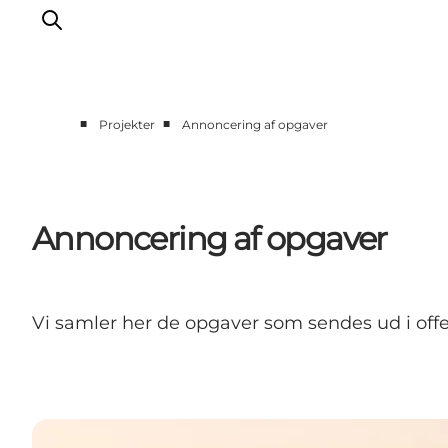
■
■
Projekter
Annoncering af opgaver
Erhverv
Events
Projekter
Annoncering af opgaver
Medlemskab
Nyheder
Om os
Vi samler her de opgaver som sendes ud i offe