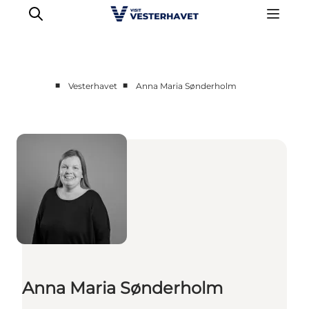
■
■
Vesterhavet
Anna Maria Sønderholm
Det sker
Oplevelser
Vores Byer
Mad & Overnatning
Køb billet
Planlæg din ferie
Anna Maria Sønderholm