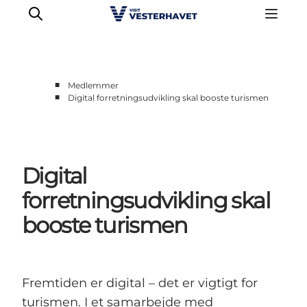
■
Medlemmer
■
Digital forretningsudvikling skal booste turismen
Erhverv
Events
Projekter
Digital
Medlemskab
Nyheder
forretningsudvikling skal
Om os
booste turismen
Fremtiden er digital – det er vigtigt for
turismen. I et samarbejde med