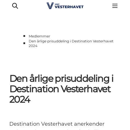
■
Medlemmer
Den årlige prisuddeling i Destination Vesterhavet
■
2024
Erhverv
Events
Projekter
Medlemskab
Den årlige prisuddeling i
Nyheder
Destination Vesterhavet
Om os
2024
Destination Vesterhavet anerkender