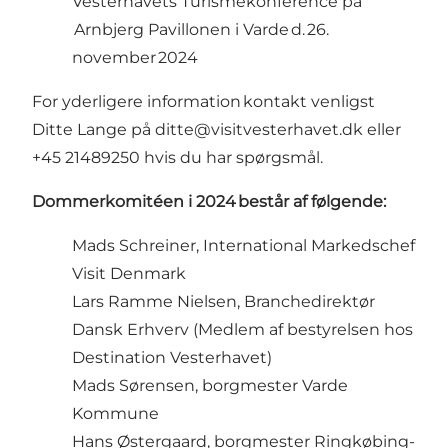
Vesterhavets Turismekonference på
Arnbjerg Pavillonen i Varde d. 26.
november 2024
For yderligere information kontakt venligst
Ditte Lange på
ditte@visitvesterhavet.dk
eller
+45 21489250 hvis du har spørgsmål.
Dommerkomitéen i 2024 består af følgende:
Mads Schreiner, International Markedschef
Visit Denmark
Lars Ramme Nielsen, Branchedirektør
Dansk Erhverv (Medlem af bestyrelsen hos
Destination Vesterhavet)
Mads Sørensen, borgmester Varde
Kommune
Hans Østergaard, borgmester Ringkøbing-