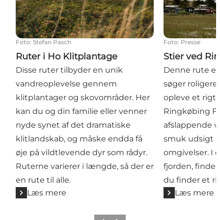
Foto
:
Stefan Pasch
Foto
:
Presse
Ruter i Ho Klitplantage
Stier ved Ri
Disse ruter tilbyder en unik
Denne rute er 
vandreoplevelse gennem
søger roligere
klitplantager og skovområder. Her
opleve et rigt 
kan du og din familie eller venner
Ringkøbing Fj
nyde synet af det dramatiske
afslappende 
klitlandskab, og måske endda få
smuk udsigt o
øje på vildtlevende dyr som rådyr.
omgivelser. I 
Ruterne varierer i længde, så der er
fjorden, finde
en rute til alle.
du finder et rig
Læs mere
Læs mere