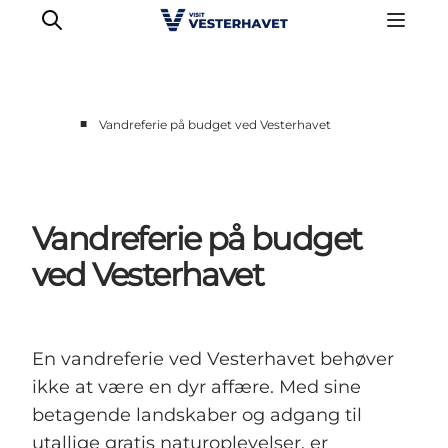
■
Vandreferie på budget ved Vesterhavet
Det sker
Oplevelser
Vores Byer
Vandreferie på budget
Mad & Overnatning
ved Vesterhavet
Køb billet
Planlæg din ferie
En vandreferie ved Vesterhavet behøver
ikke at være en dyr affære. Med sine
betagende landskaber og adgang til
utallige gratis naturoplevelser, er