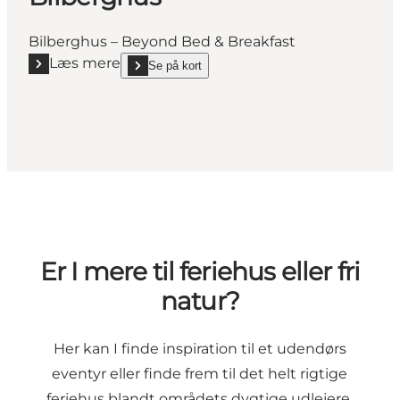
Bilberghus – Beyond Bed & Breakfast
Læs mere
Se på kort
Læs mere "Bilberghus"
show Bilberghus on_map
Er I mere til feriehus eller fri
natur?
Her kan I finde inspiration til et udendørs
eventyr eller finde frem til det helt rigtige
feriehus blandt områdets dygtige udlejere.