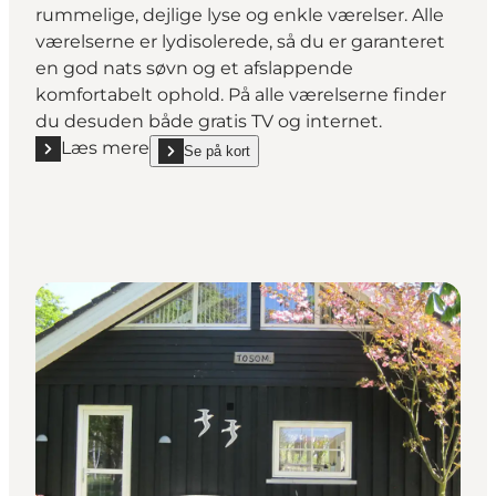
rummelige, dejlige lyse og enkle værelser. Alle
værelserne er lydisolerede, så du er garanteret
en god nats søvn og et afslappende
komfortabelt ophold. På alle værelserne finder
du desuden både gratis TV og internet.
Læs mere
Se på kort
Læs mere "Hvide Sande Hotel"
show Hvide Sande Hotel on_map