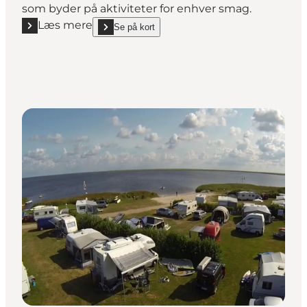
som byder på aktiviteter for enhver smag.
Læs mere
Se på kort
Læs mere "Hvide Sande Camping"
show Hvide Sande Camping on_map