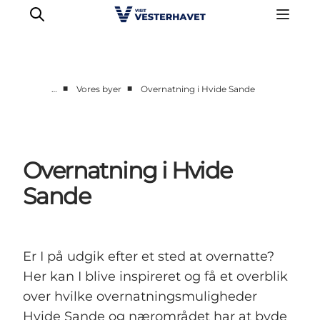
■
■
…
Vores byer
Overnatning i Hvide Sande
Det sker
Oplevelser
Vores Byer
Overnatning i Hvide
Mad & Overnatning
Sande
Køb billet
Planlæg din ferie
Er I på udgik efter et sted at overnatte?
Her kan I blive inspireret og få et overblik
over hvilke overnatningsmuligheder
Hvide Sande og nærområdet har at byde