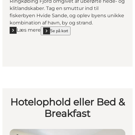
Ringkøbing Fjord omgivet af uberørte hede- og
klitlandskaber. Tag en smuttur ind til
fiskerbyen Hvide Sande, og oplev byens unikke
kombination af havn, by og strand.
Læs mere
Se på kort
Læs mere "DCU-Camping Lyngvig Strand"
show DCU-Camping Lyngvig Strand on_map
Hotelophold eller Bed &
Breakfast