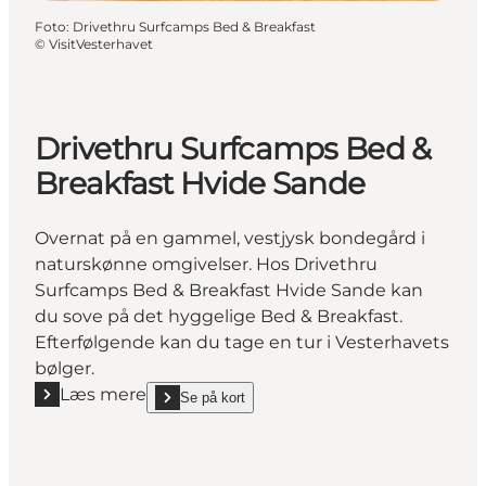
Foto
:
Drivethru Surfcamps Bed & Breakfast
©
VisitVesterhavet
Drivethru Surfcamps Bed &
Breakfast Hvide Sande
Overnat på en gammel, vestjysk bondegård i
naturskønne omgivelser. Hos Drivethru
Surfcamps Bed & Breakfast Hvide Sande kan
du sove på det hyggelige Bed & Breakfast.
Efterfølgende kan du tage en tur i Vesterhavets
bølger.
Læs mere
Se på kort
Læs mere "Drivethru Surfcamps Bed & Breakfast Hv
show Drivethru Surfcamps Bed & Breakfast Hvide 