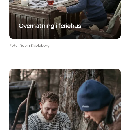
Overnatning i feriehus
Foto
:
Robin Skjoldborg
Overnatning i naturen