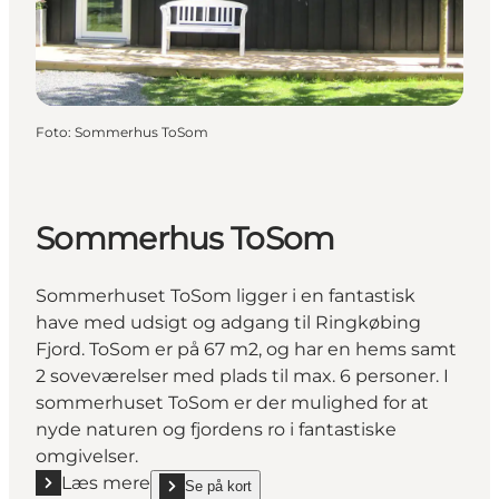
Foto
:
Sommerhus ToSom
Sommerhus ToSom
Sommerhuset ToSom ligger i en fantastisk
have med udsigt og adgang til Ringkøbing
Fjord. ToSom er på 67 m2, og har en hems samt
2 soveværelser med plads til max. 6 personer. I
sommerhuset ToSom er der mulighed for at
nyde naturen og fjordens ro i fantastiske
omgivelser.
Læs mere
Se på kort
Læs mere "Sommerhus ToSom"
show Sommerhus ToSom on_map