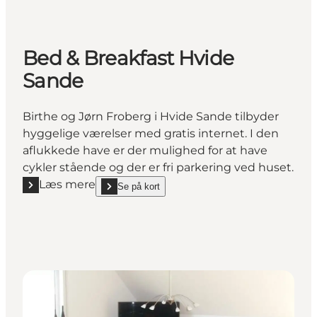
Bed & Breakfast Hvide
Sande
Birthe og Jørn Froberg i Hvide Sande tilbyder
hyggelige værelser med gratis internet. I den
aflukkede have er der mulighed for at have
cykler stående og der er fri parkering ved huset.
Læs mere
Se på kort
Læs mere "Bed & Breakfast Hvide Sande"
show Bed & Breakfast Hvide Sande on_map