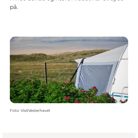
på.
Foto
:
VisitVesterhavet