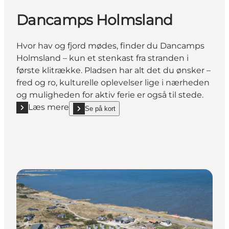
Dancamps Holmsland
Hvor hav og fjord mødes, finder du Dancamps
Holmsland – kun et stenkast fra stranden i
første klitrække. Pladsen har alt det du ønsker –
fred og ro, kulturelle oplevelser lige i nærheden
og muligheden for aktiv ferie er også til stede.
Læs mere
Se på kort
Læs mere "Dancamps Holmsland"
show Dancamps Holmsland on_map