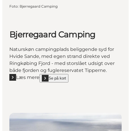
Foto
:
Bjerregaard Camping
Bjerregaard Camping
Naturskøn campingplads beliggende syd for
Hvide Sande, med egen strand direkte ved
Ringkøbing Fjord - med storslået udsigt over
både fjorden og fuglereservatet Tipperne.
Læs mere
Se på kort
Læs mere "Bjerregaard Camping"
show Bjerregaard Camping on_map