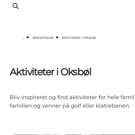
■
■
…
Vesterhavet
Aktiviteter i Oksbøl
Det sker
Oplevelser
Vores Byer
Aktiviteter i Oksbøl
Mad & Overnatning
Køb billet
Planlæg din ferie
Bliv inspireret og find aktiviteter for hele fam
familien og venner på golf eller klatrebanen.