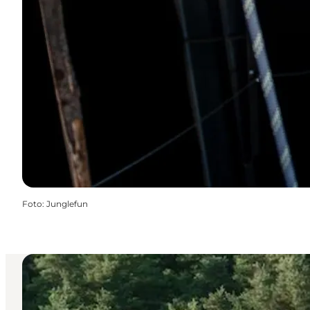
Foto
:
Junglefun