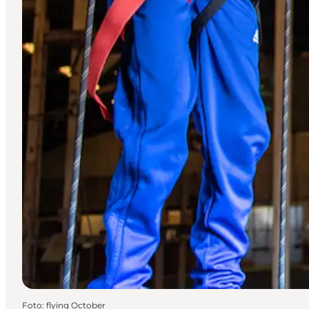
Foto
:
flying October