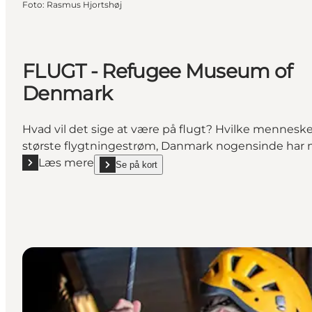
Foto
:
Rasmus Hjortshøj
FLUGT - Refugee Museum of
Denmark
Hvad vil det sige at være på flugt? Hvilke mennesk
største flygtningestrøm, Danmark nogensinde har mo
Læs mere
Se på kort
Læs mere "FLUGT - Refugee Museum of Denmark"
show FLUGT - Refugee Museum of Denmark on_ma