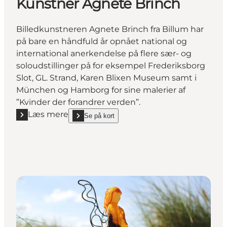
Kunstner Agnete Brinch
Billedkunstneren Agnete Brinch fra Billum har
på bare en håndfuld år opnået national og
international anerkendelse på flere sær- og
soloudstillinger på for eksempel Frederiksborg
Slot, GL. Strand, Karen Blixen Museum samt i
München og Hamborg for sine malerier af
”Kvinder der forandrer verden”.
Læs mere
Se på kort
Læs mere "Kunstner Agnete Brinch"
show Kunstner Agnete Brinch on_map