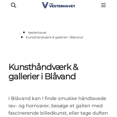
■
…
Vesterhavet
■
Kunsthåndværk & gallerier i Blåvand
Det sker
Oplevelser
Vores Byer
Kunsthåndværk &
Mad & Overnatning
Køb billet
gallerier i Blåvand
Planlæg din ferie
I Blåvand kan I finde smukke håndlavede
rav- og hornvarer, besøge et galleri med
fascinerende billedkunst, eller tage duften