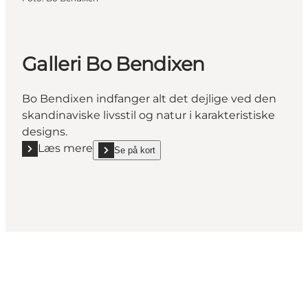
Galleri Bo Bendixen
Bo Bendixen indfanger alt det dejlige ved den
skandinaviske livsstil og natur i karakteristiske
designs.
Læs mere
Se på kort
Læs mere "Galleri Bo Bendixen"
show Galleri Bo Bendixen on_map
Social Media