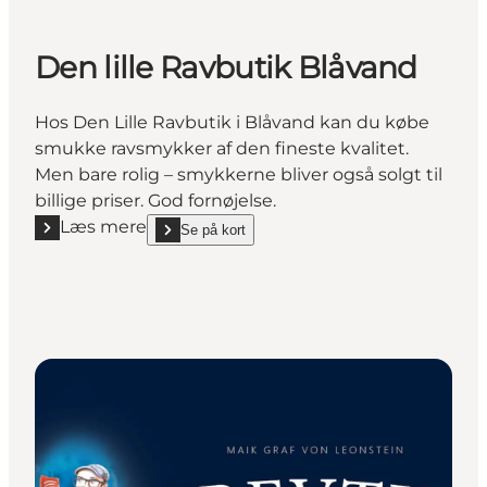
Den lille Ravbutik Blåvand
Hos Den Lille Ravbutik i Blåvand kan du købe
smukke ravsmykker af den fineste kvalitet.
Men bare rolig – smykkerne bliver også solgt til
billige priser. God fornøjelse.
Læs mere
Se på kort
Læs mere "Den lille Ravbutik Blåvand"
show Den lille Ravbutik Blåvand on_map