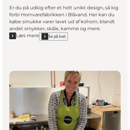
Er du på udkig efter et helt unikt design, så kig
forbi Hornvarefabrikken i Blåvand. Her kan du
købe smukke varer lavet ud af kohorn, blandt
andet smykker, skåle, kamme og mere.
Læs mere
Se på kort
Læs mere "Hornvarefabrikken Blåvand"
show Hornvarefabrikken Blåvand on_map