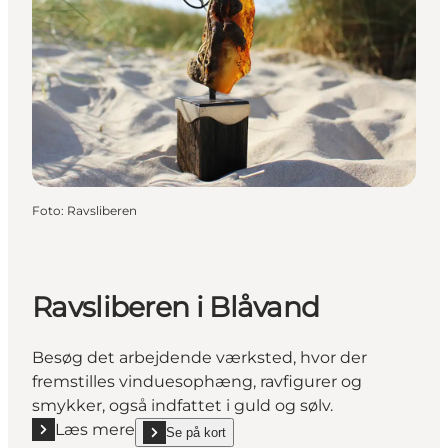
Foto
:
Ravsliberen
Ravsliberen i Blåvand
Besøg det arbejdende værksted, hvor der
fremstilles vinduesophæng, ravfigurer og
smykker, også indfattet i guld og sølv.
Læs mere
Se på kort
Læs mere "Ravsliberen i Blåvand"
show Ravsliberen i Blåvand on_map