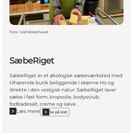
Foto
:
VisitVesterhavet
SæbeRiget
SæbeRiget er et økologisk sæbeværksted med
tilhørende butik beliggende i skønne Ho og
direkte i den vestjysk natur. SæbeRiget laver
sæbe i fast form, kropsolie, bodyscrub,
fodbadesalt, creme og salve.
Læs mere
Se på kort
Læs mere "SæbeRiget"
show SæbeRiget on_map