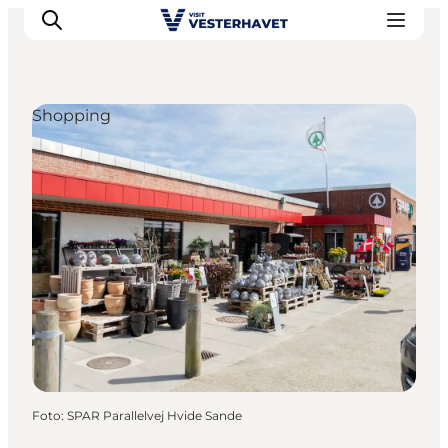
Shopping
Det sker
Oplevelser
Vores Byer
Mad & Overnatning
Køb billet
Planlæg din ferie
Foto
:
SPAR Parallelvej Hvide Sande