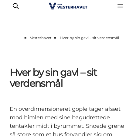
■
■
Vesterhavet
Hver by sin gavl – sit verdensmål
Det sker
Oplevelser
Vores Byer
Hver by sin gavl – sit
Mad & Overnatning
verdensmål
Køb billet
Planlæg din ferie
En overdimensioneret gople tager afsæt
mod himlen med sine bagudrettede
tentakler midt i byrummet. Snoede grene
så store som et hus forvandler sig om