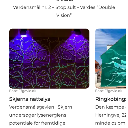
Verdensmål nr. 2 – Stop sult - Vardes ”Double
Vision”
Skjerns nattelys
Ringkøbings 
Foto
:
17gavle.dk
Foto
:
17gavle.dk
Skjerns nattelys
Ringkøbings
Verdensmålsgavlen i Skjern
Den kæmpe gop
undersøger lysenergiens
Herningvej 22 
potentiale for fremtidige
minde os om a