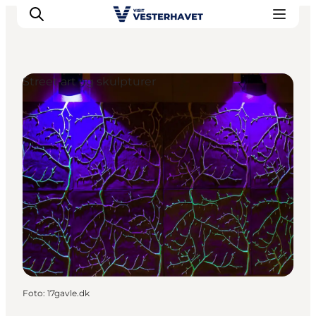
Street art og skulpturer
Det sker
Oplevelser
Vores Byer
Mad & Overnatning
Køb billet
Planlæg din ferie
Foto
:
17gavle.dk