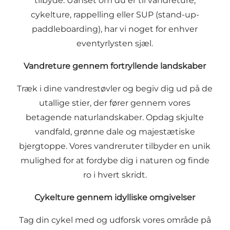
tilbyde. Uanset om du er til
vandreture
,
cykelture
, rappelling eller
SUP
(stand-up-
paddleboarding), har vi noget for enhver
eventyrlysten sjæl.
Vandreture gennem fortryllende landskaber
Træk i dine vandrestøvler og begiv dig ud på de
utallige stier, der fører gennem vores
betagende naturlandskaber. Opdag skjulte
vandfald, grønne dale og majestætiske
bjergtoppe. Vores vandreruter tilbyder en unik
mulighed for at fordybe dig i naturen og finde
ro i hvert skridt.
Cykelture gennem idylliske omgivelser
Tag din cykel med og udforsk vores område på