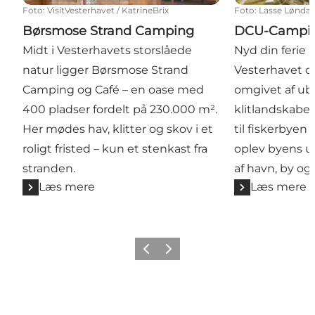
Foto
:
VisitVesterhavet / KatrineBrix
Foto
:
Lasse Løndah
Børsmose Strand Camping
DCU-Campin
Midt i Vesterhavets storslåede
Nyd din ferie
natur ligger Børsmose Strand
Vesterhavet o
Camping og Café – en oase med
omgivet af ub
400 pladser fordelt på 230.000 m².
klitlandskaber
Her mødes hav, klitter og skov i et
til fiskerbyen
roligt fristed – kun et stenkast fra
oplev byens 
stranden.
af havn, by og 
Læs mere
Læs mere
Forrige
Næste