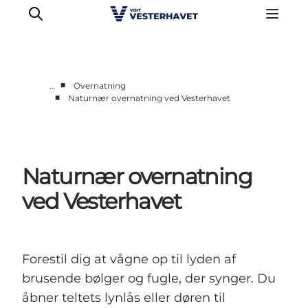
■
…
Overnatning
■
Naturnær overnatning ved Vesterhavet
Det sker
Oplevelser
Vores Byer
Naturnær overnatning
Mad & Overnatning
Køb billet
ved Vesterhavet
Planlæg din ferie
Forestil dig at vågne op til lyden af
brusende bølger og fugle, der synger. Du
åbner teltets lynlås eller døren til