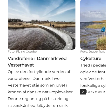
Vandreferie i Danmark ved Vesterhavet
Cykelture
Foto
:
Flying October
Foto
:
Jesper Rais
Vandreferie i Danmark ved
Cykelture
Vesterhavet
Træd i pedale
Oplev den fortryllende verden af
oplev de fanta
vandreferie i Danmark, hvor
ved Vesterhav
Vesterhavet står som en juvel i
forskellige cyk
Læs mere
kronen af danske naturoplevelser.
Denne region, rig på historie og
naturskønhed, tilbyder en unik