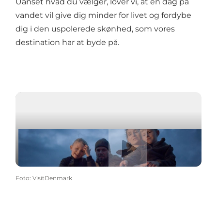
Uanset hvad du vælger, lover vi, at en dag på
vandet vil give dig minder for livet og fordybe
dig i den uspolerede skønhed, som vores
destination har at byde på.
Naturnære oplevelser tæt på vandet
Afspil video
Naturnære oplevelser tæt på vandet
Foto
:
VisitDenmark