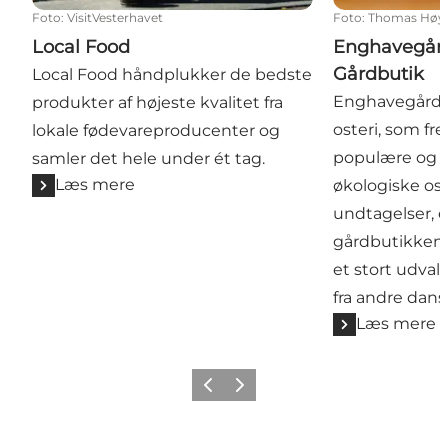
Foto
:
VisitVesterhavet
Foto
:
Thomas Høyr
Local Food
Enghavegård
Gårdbutik
Local Food håndplukker de bedste
Enghavegård er
produkter af højeste kvalitet fra
osteri, som fr
lokale fødevareproducenter og
populære og 
samler det hele under ét tag.
Læs mere
økologiske os
undtagelser, e
gårdbutikken 
et stort udvalg
fra andre dan
Læs mere
Forrige
Næste