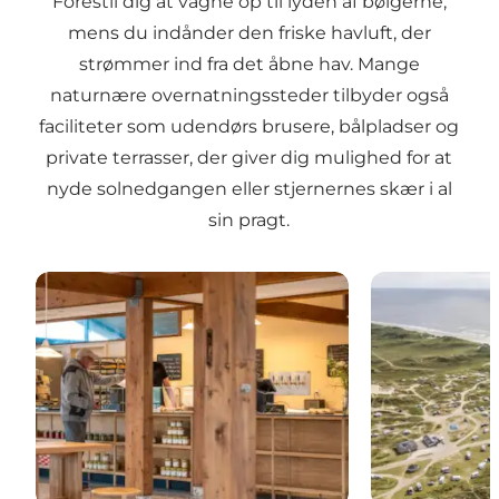
Forestil dig at vågne op til lyden af bølgerne,
mens du indånder den friske havluft, der
strømmer ind fra det åbne hav. Mange
naturnære overnatningssteder tilbyder også
faciliteter som udendørs brusere, bålpladser og
private terrasser, der giver dig mulighed for at
nyde solnedgangen eller stjernernes skær i al
sin pragt.
Børsmose Strand Camping
DCU-Camping 