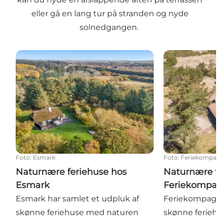
eller gå en lang tur på stranden og nyde
solnedgangen.
Naturnære feriehuse hos Esmark
Naturnære fer
Foto
:
Esmark
Foto
:
Feriekompag
Naturnære feriehuse hos
Naturnære f
Esmark
Feriekompag
Esmark har samlet et udpluk af
Feriekompagni
skønne feriehuse med naturen
skønne feriehu