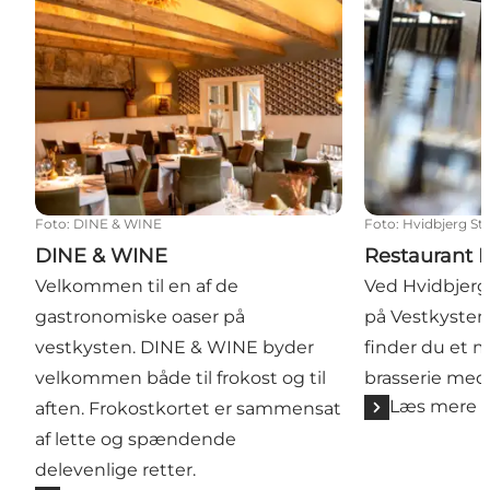
Foto
:
DINE & WINE
Foto
:
Hvidbjerg St
DINE & WINE
Restaurant 
Velkommen til en af de
Ved Hvidbjerg
gastronomiske oaser på
på Vestkysten
vestkysten. DINE & WINE byder
finder du et 
velkommen både til frokost og til
brasserie med
Læs mere
aften. Frokostkortet er sammensat
af lette og spændende
delevenlige retter.