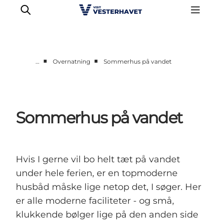
■
■
…
Overnatning
Sommerhus på vandet
Det sker
Oplevelser
Vores Byer
Sommerhus på vandet
Mad & Overnatning
Køb billet
Planlæg din ferie
Hvis I gerne vil bo helt tæt på vandet
under hele ferien, er en topmoderne
husbåd måske lige netop det, I søger. Her
er alle moderne faciliteter - og små,
klukkende bølger lige på den anden side