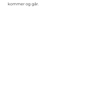
kommer og går.
Social Media
Vælg sprog