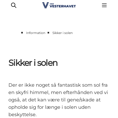
■
■
Information
Sikker i solen
Det sker
Oplevelser
Vores Byer
Sikker i solen
Mad & Overnatning
Køb billet
Planlæg din ferie
Der er ikke noget så fantastisk som sol fra
en skyfri himmel, men efterhånden ved vi
også, at det kan være til gene/skade at
opholde sig for længe i solen uden
beskyttelse.