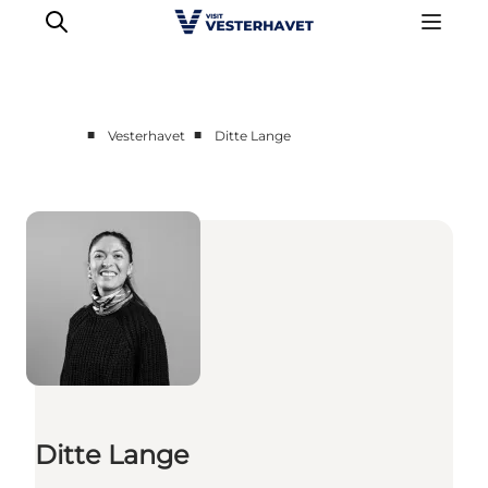
■
■
Vesterhavet
Ditte Lange
Det sker
Oplevelser
Vores Byer
Mad & Overnatning
Køb billet
Planlæg din ferie
Ditte Lange