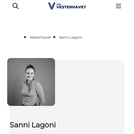
■
■
Vesterhavet
Sanni Lagoni
Det sker
Oplevelser
Vores Byer
Mad & Overnatning
Køb billet
Planlæg din ferie
Sanni Lagoni