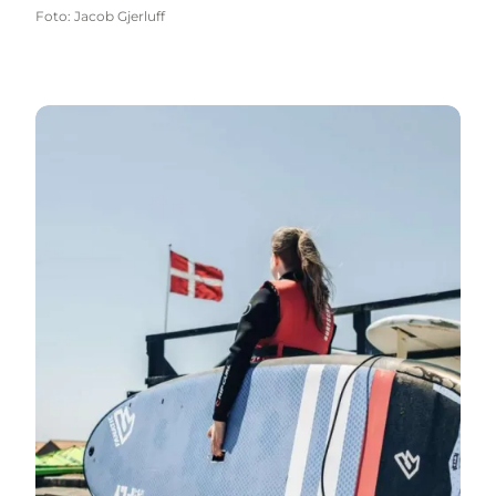
Foto
:
Jacob Gjerluff
WestWind Nord