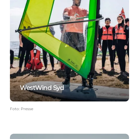
WestWind Syd
Foto
:
Presse
WestWind Bork