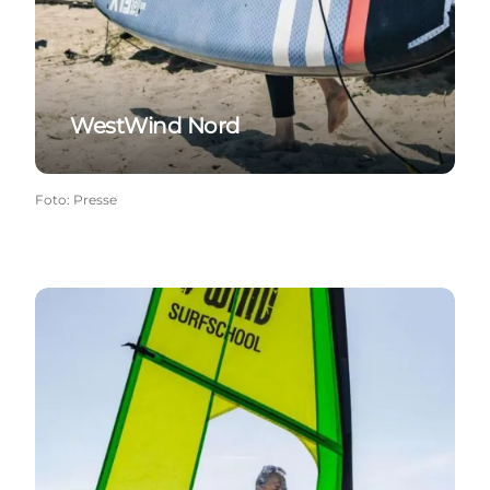
WestWind Nord
Foto
:
Presse
WestWind Syd