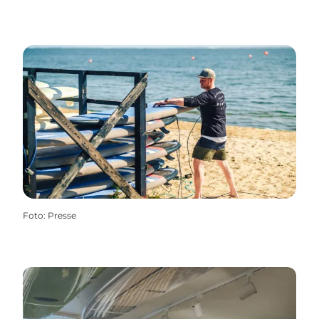
Foto
:
Presse
White sands surfbutik