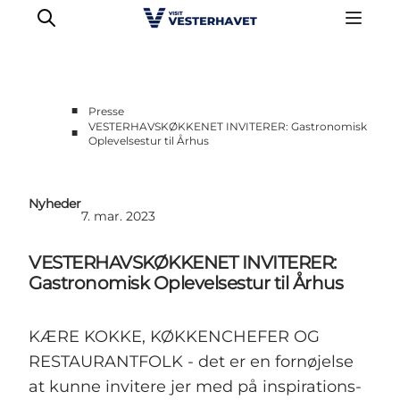
■
Presse
VESTERHAVSKØKKENET INVITERER: Gastronomisk
■
Oplevelsestur til Århus
Erhvervsside
Events
Projekter
Nyheder
7. mar. 2023
Medlemskab
Nyheder
VESTERHAVSKØKKENET INVITERER:
Om os
Gastronomisk Oplevelsestur til Århus
KÆRE KOKKE, KØKKENCHEFER OG
RESTAURANTFOLK - det er en fornøjelse
at kunne invitere jer med på inspirations-