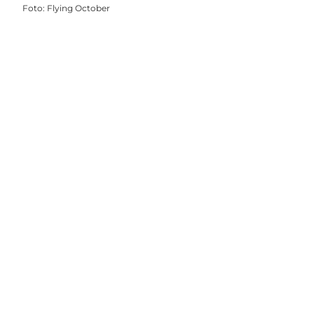
Foto
:
Flying October
Social Media
Vælg sprog