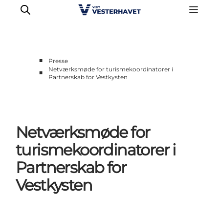
■
Presse
Netværksmøde for turismekoordinatorer i
■
Partnerskab for Vestkysten
Erhvervsside
Events
Projekter
Medlemskab
Netværksmøde for
Nyheder
turismekoordinatorer i
Om os
Partnerskab for
Vestkysten