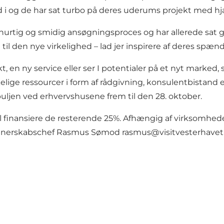
nd i og de har sat turbo på deres uderums projekt med hj
urtig og smidig ansøgningsproces og har allerede sat ga
n til den nye virkelighed – lad jer inspirere af deres sp
t, en ny service eller ser I potentialer på et nyt marked
kelige ressourcer i form af rådgivning, konsulentbistand e
puljen ved erhvervshusene frem til den 28. oktober.
l finansiere de resterende 25%. Afhængig af virksomheden
 Partnerskabschef Rasmus Sømod
rasmus@visitvesterhavet