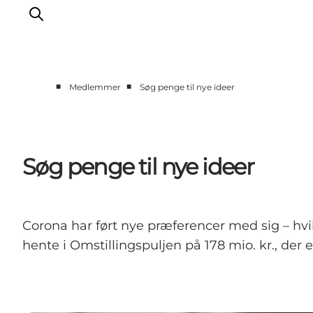
■
■
Medlemmer
Søg penge til nye ideer
Erhverv
Events
Projekter
Søg penge til nye ideer
Medlemskab
Nyheder
Om os
Corona har ført nye præferencer med sig – hvi
hente i Omstillingspuljen på 178 mio. kr., der 