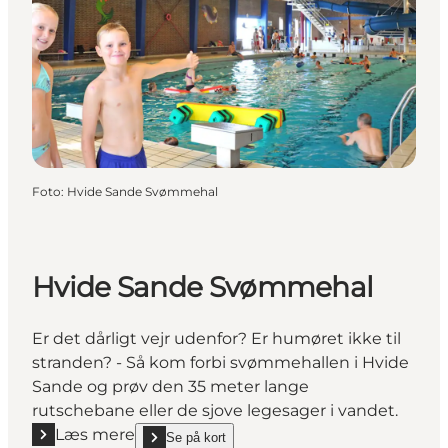
Foto
:
Hvide Sande Svømmehal
Hvide Sande Svømmehal
Er det dårligt vejr udenfor? Er humøret ikke til
stranden? - Så kom forbi svømmehallen i Hvide
Sande og prøv den 35 meter lange
rutschebane eller de sjove legesager i vandet.
Læs mere
Se på kort
Læs mere "Hvide Sande Svømmehal"
show Hvide Sande Svømmehal on_map