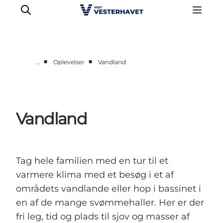
■
■
…
Oplevelser
Vandland
Det sker
Oplevelser
Vores Byer
Vandland
Mad & Overnatning
Køb billet
Planlæg din ferie
Tag hele familien med en tur til et
varmere klima med et besøg i et af
områdets vandlande eller hop i bassinet i
en af de mange svømmehaller. Her er der
fri leg, tid og plads til sjov og masser af