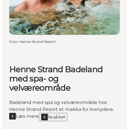
Foto
:
Henne Strand Resort
Henne Strand Badeland
med spa- og
velværeområde
Badeland med spa og velværeområde hos
Henne Strand Resort et mekka for livsnydere.
Læs mere
Se på kort
Læs mere "Henne Strand Badeland med spa- og ve
show Henne Strand Badeland med spa- og velvære