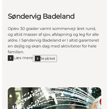
Søndervig Badeland
Oplev 30 grader varmt sommervejr året rund,
og altid masser af sjov, afslapning og leg for alle
aldre. I Søndervig Badeland er I altid garanteret
en dejlig og skøn dag med aktiviteter for hele
familien.
Læs mere
Se på kort
Læs mere "Søndervig Badeland"
show Søndervig Badeland on_map