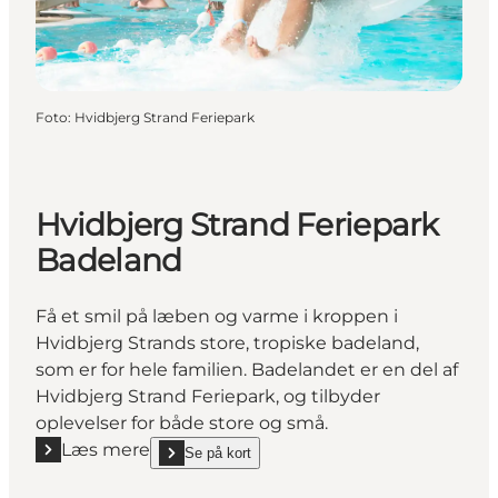
Foto
:
Hvidbjerg Strand Feriepark
Hvidbjerg Strand Feriepark
Badeland
Få et smil på læben og varme i kroppen i
Hvidbjerg Strands store, tropiske badeland,
som er for hele familien. Badelandet er en del af
Hvidbjerg Strand Feriepark, og tilbyder
oplevelser for både store og små.
Læs mere
Se på kort
Læs mere "Hvidbjerg Strand Feriepark Badeland"
show Hvidbjerg Strand Feriepark Badeland on_map