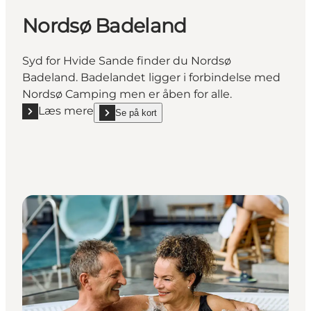
Nordsø Badeland
Syd for Hvide Sande finder du Nordsø
Badeland. Badelandet ligger i forbindelse med
Nordsø Camping men er åben for alle.
Læs mere
Se på kort
Læs mere "Nordsø Badeland"
show Nordsø Badeland on_map