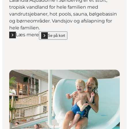
Lalandia Aquadome i Søndervig er et stort,
tropisk vandland for hele familien med
vandrutsjebaner, hot pools, sauna, bølgebassin
og børneområder. Vandsjov og afslapning for
hele familien.
Læs mere
Se på kort
Læs mere "Lalandia Aquadome™"
show Lalandia Aquadome™ on_map