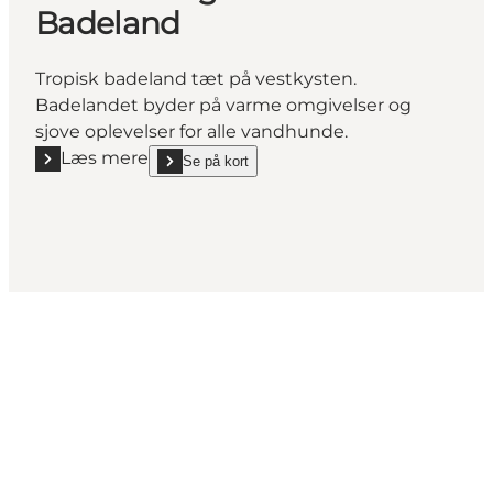
Badeland
Tropisk badeland tæt på vestkysten.
Badelandet byder på varme omgivelser og
sjove oplevelser for alle vandhunde.
Læs mere
Se på kort
Læs mere "Ho Ferie- og Aktivitetscenter Badeland"
show Ho Ferie- og Aktivitetscenter Badeland on_ma
Social Media