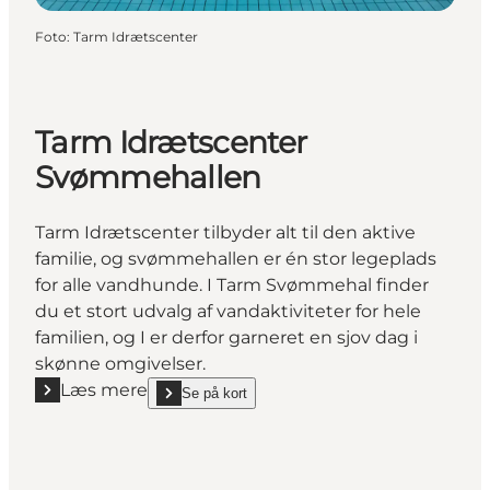
Foto
:
Tarm Idrætscenter
Tarm Idrætscenter
Svømmehallen
Tarm Idrætscenter tilbyder alt til den aktive
familie, og svømmehallen er én stor legeplads
for alle vandhunde. I Tarm Svømmehal finder
du et stort udvalg af vandaktiviteter for hele
familien, og I er derfor garneret en sjov dag i
skønne omgivelser.
Læs mere
Se på kort
Læs mere "Tarm Idrætscenter Svømmehallen"
show Tarm Idrætscenter Svømmehallen on_map