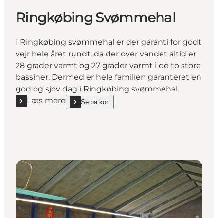
Ringkøbing Svømmehal
I Ringkøbing svømmehal er der garanti for godt
vejr hele året rundt, da der over vandet altid er
28 grader varmt og 27 grader varmt i de to store
bassiner. Dermed er hele familien garanteret en
god og sjov dag i Ringkøbing svømmehal.
Læs mere
Se på kort
Læs mere "Ringkøbing Svømmehal"
show Ringkøbing Svømmehal on_map