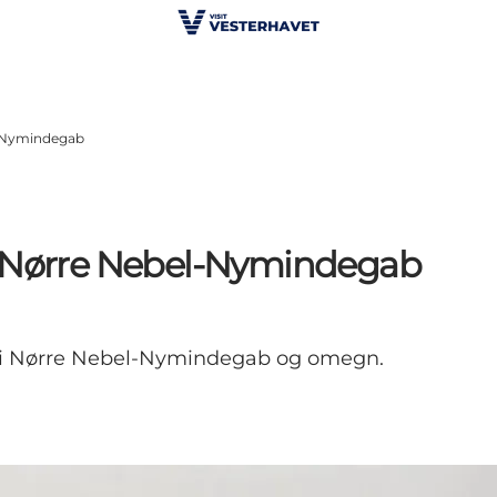
l-Nymindegab
i Nørre Nebel-Nymindegab
r i Nørre Nebel-Nymindegab og omegn.