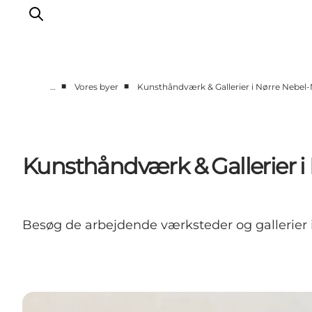
■
■
…
Vores byer
Kunsthåndværk & Gallerier i Nørre Nebe
Det sker
Oplevelser
Vores Byer
Kunsthåndværk & Gallerier 
Mad & Overnatning
Køb billet
Planlæg din ferie
Besøg de arbejdende værksteder og gallerie