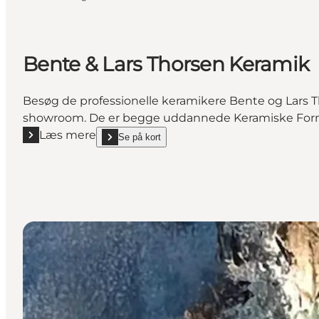
Bente & Lars Thorsen Keramik
Besøg de professionelle keramikere Bente og Lars T
showroom. De er begge uddannede Keramiske Formg
Læs mere
Se på kort
Læs mere "Bente & Lars Thorsen Keramik"
show Bente & Lars Thorsen Keramik on_map