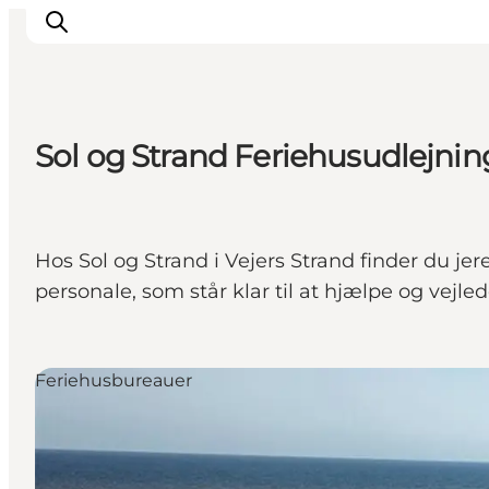
Sol og Strand Feriehusudlejnin
Det sker
Oplevelser
Vores Byer
Hos Sol og Strand i Vejers Strand finder du je
Mad & Overnatning
personale, som står klar til at hjælpe og vejle
Køb billet
Planlæg din ferie
Feriehusbureauer