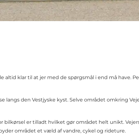
e altid klar til at jer med de spørgsmål i end må have. P
use langs den Vestjyske kyst. Selve området omkring Veje
 bilkørsel er tilladt hvilket gør området helt unikt. Veje
byder området et væld af vandre, cykel og rideture.