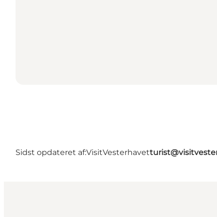
Sidst opdateret af:
VisitVesterhavet
turist@visitveste