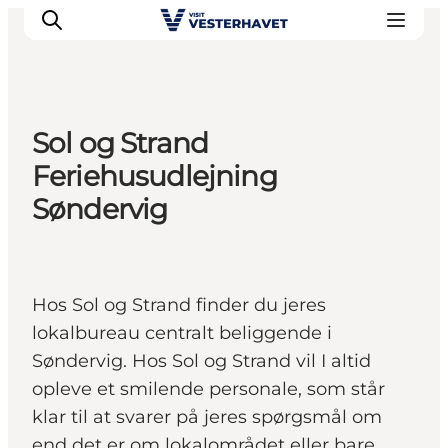
Sol og Strand
Det sker
Feriehusudlejning
Oplevelser
Søndervig
Vores Byer
Mad & Overnatning
Køb billet
Hos Sol og Strand finder du jeres
Planlæg din ferie
lokalbureau centralt beliggende i
Søndervig. Hos Sol og Strand vil I altid
opleve et smilende personale, som står
klar til at svarer på jeres spørgsmål om
end det er om lokalområdet eller bare