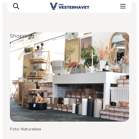
Shopping
Det sker
Oplevelser
Vores Byer
Mad & Overnatning
Køb billet
Planlæg din ferie
Foto
:
Naturaleza