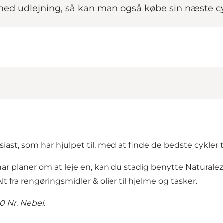
k med udlejning, så kan man også købe sin næste c
ast, som har hjulpet til, med at finde de bedste cykler t
e har planer om at leje en, kan du stadig benytte Natural
lt fra rengøringsmidler & olier til hjelme og tasker.
0 Nr. Nebel.