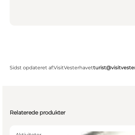
Sidst opdateret af:
VisitVesterhavet
turist@visitveste
Relaterede produkter
Aktiviteter