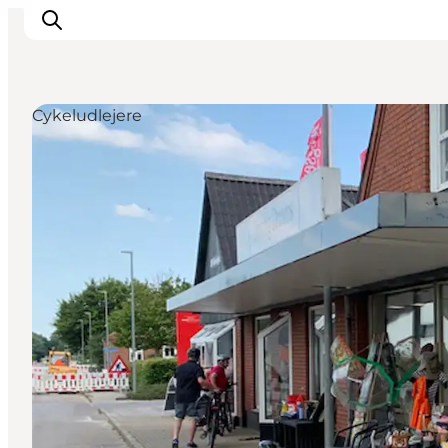
Cykeludlejere
Det sker
Oplevelser
Vores Byer
Mad & Overnatning
Køb billet
Planlæg din ferie