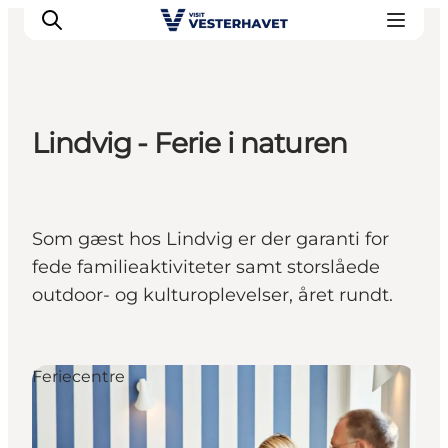
Lindvig - Ferie i naturen
Det sker
Oplevelser
Vores Byer
Som gæst hos Lindvig er der garanti for
Mad & Overnatning
fede familieaktiviteter samt storslåede
Køb billet
outdoor- og kulturoplevelser, året rundt.
Planlæg din ferie
Feriecentre