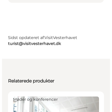
Sidst opdateret af:
VisitVesterhavet
turist@visitvesterhavet.dk
Relaterede produkter
Møder og konferencer