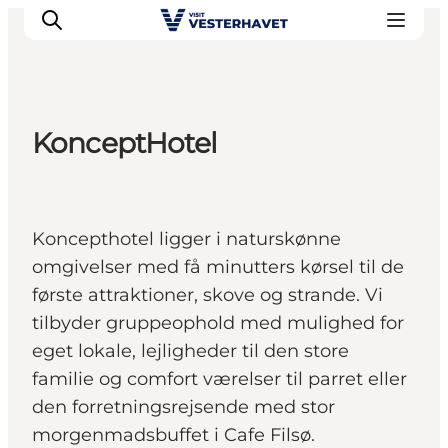
KonceptHotel
Det sker
Oplevelser
Vores Byer
Koncepthotel ligger i naturskønne
Mad & Overnatning
omgivelser med få minutters kørsel til de
Køb billet
første attraktioner, skove og strande. Vi
Planlæg din ferie
tilbyder gruppeophold med mulighed for
eget lokale, lejligheder til den store
familie og comfort værelser til parret eller
den forretningsrejsende med stor
morgenmadsbuffet i Cafe Filsø.