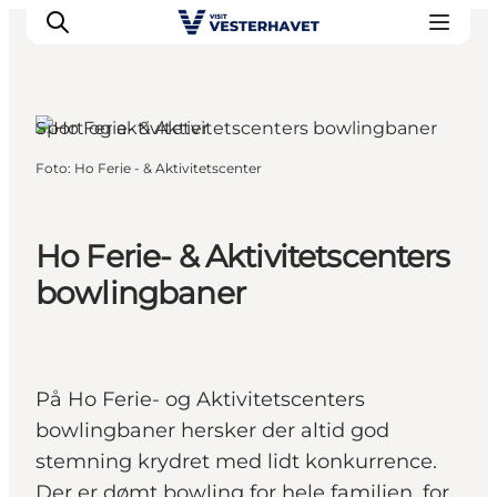
Sport og aktiviteter
Foto
:
Ho Ferie - & Aktivitetscenter
Det sker
Oplevelser
Vores Byer
Ho Ferie- & Aktivitetscenters
Mad & Overnatning
bowlingbaner
Køb billet
Planlæg din ferie
På Ho Ferie- og Aktivitetscenters
bowlingbaner hersker der altid god
stemning krydret med lidt konkurrence.
Der er dømt bowling for hele familien, for