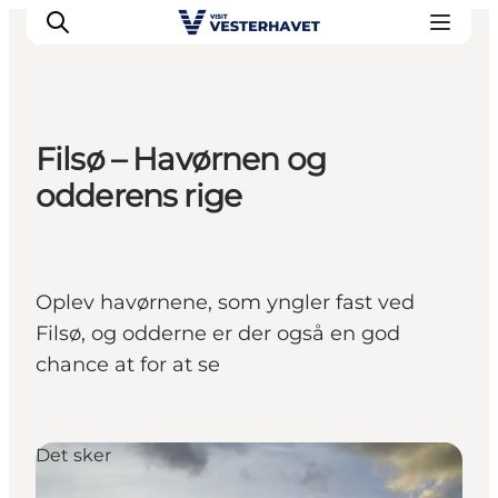
Filsø – Havørnen og
Det sker
odderens rige
Oplevelser
Vores Byer
Mad & Overnatning
Oplev havørnene, som yngler fast ved
Køb billet
Filsø, og odderne er der også en god
Planlæg din ferie
chance at for at se
Det sker