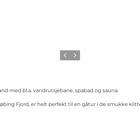
Forrige
Næste
and med bl.a. vandrutsjebane, spabad og sauna.
købing Fjord, er helt perfekt til en gåtur i de smukke kl