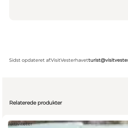
Sidst opdateret af:
VisitVesterhavet
turist@visitveste
Relaterede produkter
Aktiviteter