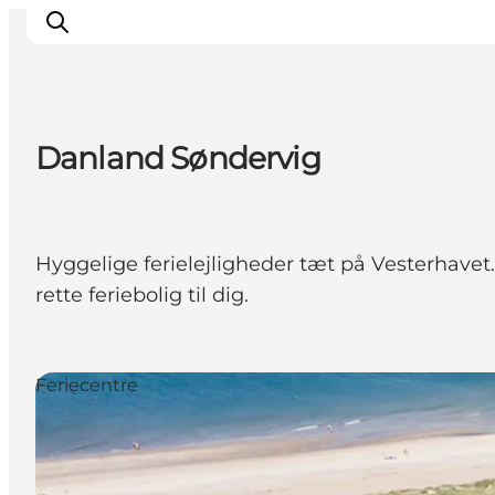
Danland Søndervig
Det sker
Oplevelser
Vores Byer
Hyggelige ferielejligheder tæt på Vesterhave
Mad & Overnatning
rette feriebolig til dig.
Køb billet
Planlæg din ferie
Feriecentre