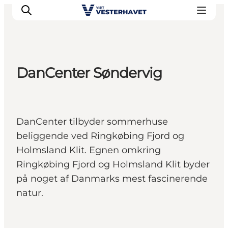
DanCenter Søndervig
Det sker
Oplevelser
Vores Byer
DanCenter tilbyder sommerhuse
Mad & Overnatning
beliggende ved Ringkøbing Fjord og
Køb billet
Holmsland Klit. Egnen omkring
Planlæg din ferie
Ringkøbing Fjord og Holmsland Klit byder
på noget af Danmarks mest fascinerende
natur.