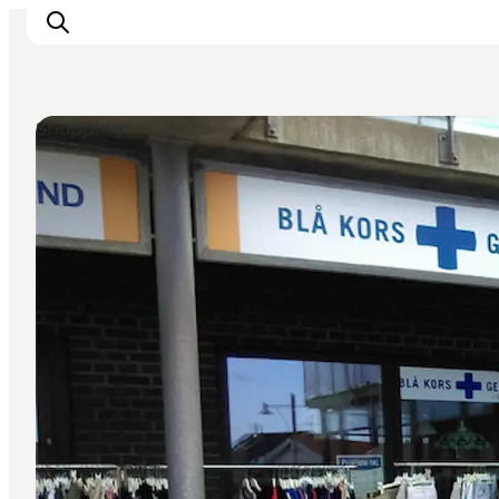
Shopping
Det sker
Oplevelser
Vores Byer
Mad & Overnatning
Køb billet
Planlæg din ferie