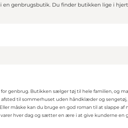
 i en genbrugsbutik. Du finder butikken lige i hje
for genbrug. Butikken sælger tøj til hele familien, og m
r afsted til sommerhuset uden håndklæder og sengetøj, v
rug. Eller måske kan du bruge en god roman til at slappe af
 varer hver dag og sætter en ære i at give kunderne en 