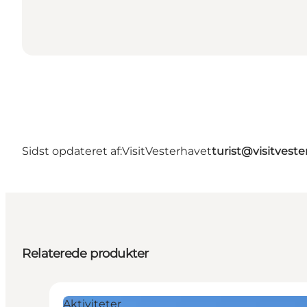
Sidst opdateret af:
VisitVesterhavet
turist@visitveste
Relaterede produkter
Aktiviteter