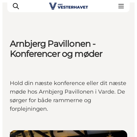
Arnbjerg Pavillonen -
Det sker
Konferencer og møder
Oplevelser
Vores Byer
Mad & Overnatning
Hold din næste konference eller dit næste
Køb billet
møde hos Arnbjerg Pavillonen i Varde. De
Planlæg din ferie
sørger for både rammerne og
forplejningen.
Venues