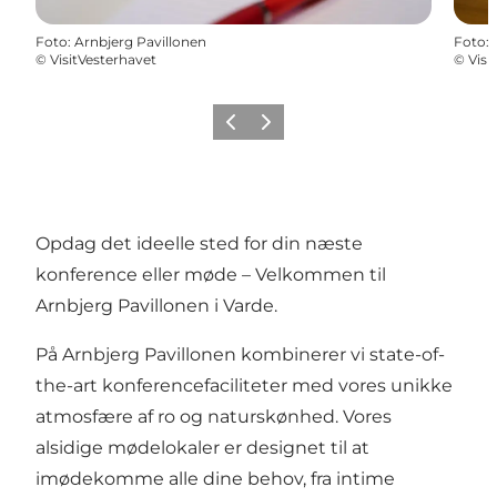
Foto
:
Arnbjerg Pavillonen
Foto
:
©
VisitVesterhavet
©
Visi
Forrige
Næste
Opdag det ideelle sted for din næste
konference eller møde – Velkommen til
Arnbjerg Pavillonen i Varde.
På Arnbjerg Pavillonen kombinerer vi state-of-
the-art konferencefaciliteter med vores unikke
atmosfære af ro og naturskønhed. Vores
alsidige mødelokaler er designet til at
imødekomme alle dine behov, fra intime