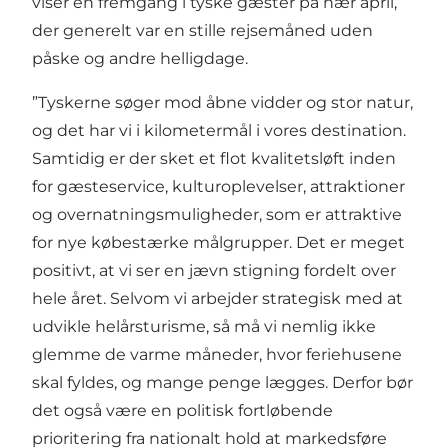
viser en fremgang i tyske gæster på nær april,
der generelt var en stille rejsemåned uden
påske og andre helligdage.
”Tyskerne søger mod åbne vidder og stor natur,
og det har vi i kilometermål i vores destination.
Samtidig er der sket et flot kvalitetsløft inden
for gæsteservice, kulturoplevelser, attraktioner
og overnatningsmuligheder, som er attraktive
for nye købestærke målgrupper. Det er meget
positivt, at vi ser en jævn stigning fordelt over
hele året. Selvom vi arbejder strategisk med at
udvikle helårsturisme, så må vi nemlig ikke
glemme de varme måneder, hvor feriehusene
skal fyldes, og mange penge lægges. Derfor bør
det også være en politisk fortløbende
prioritering fra nationalt hold at markedsføre