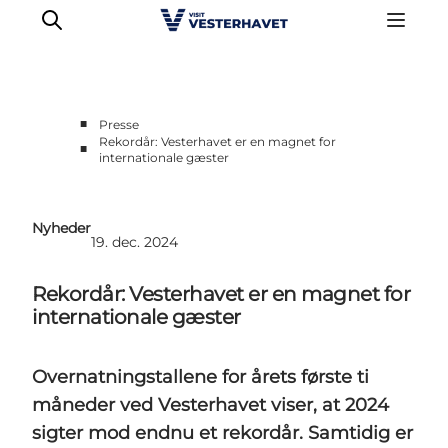
■
Presse
Rekordår: Vesterhavet er en magnet for
■
internationale gæster
Erhvervsside
Events
Projekter
Nyheder
19. dec. 2024
Medlemskab
Nyheder
Rekordår: Vesterhavet er en magnet for
Om os
internationale gæster
Overnatningstallene for årets første ti
måneder ved Vesterhavet viser, at 2024
sigter mod endnu et rekordår. Samtidig er