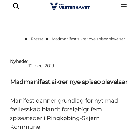
■
■
Presse
Madmanifest sikrer nye spiseoplevelser
Erhvervsside
Events
Nyheder
12. dec. 2019
Projekter
Medlemskab
Madmanifest sikrer nye spiseoplevelser
Nyheder
Om os
Manifest danner grundlag for nyt mad-
fællesskab blandt foreløbigt fem
spisesteder i Ringkøbing-Skjern
Kommune.