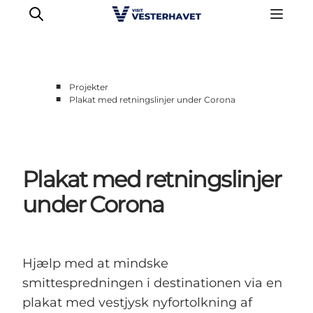
■
Projekter
■
Plakat med retningslinjer under Corona
Erhverv
Events
Projekter
Plakat med retningslinjer
Medlemskab
Nyheder
under Corona
Om os
Hjælp med at mindske
smittespredningen i destinationen via en
plakat med vestjysk nyfortolkning af