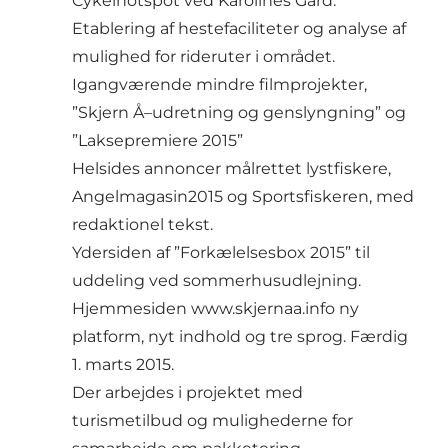
Cykelhotspot ved Karolines Gård.
Etablering af hestefaciliteter og analyse af
mulighed for rideruter i området.
Igangværende mindre filmprojekter,
”Skjern Å–udretning og genslyngning” og
”Laksepremiere 2015”
Helsides annoncer målrettet lystfiskere,
Angelmagasin2015 og Sportsfiskeren, med
redaktionel tekst.
Ydersiden af ”Forkælelsesbox 2015” til
uddeling ved sommerhusudlejning.
Hjemmesiden www.skjernaa.info ny
platform, nyt indhold og tre sprog. Færdig
1. marts 2015.
Der arbejdes i projektet med
turismetilbud og mulighederne for