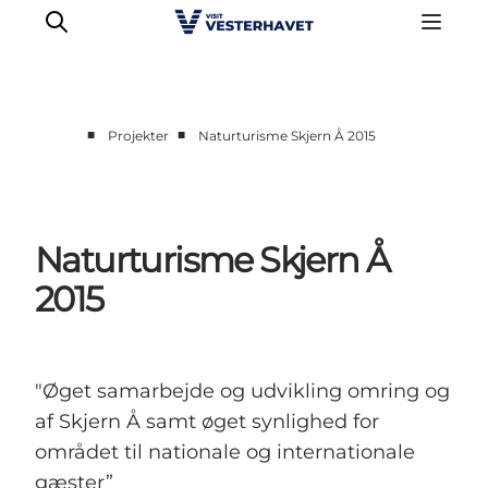
■
■
Projekter
Naturturisme Skjern Å 2015
Erhverv
Events
Projekter
Naturturisme Skjern Å
Medlemskab
2015
Nyheder
Om os
"Øget samarbejde og udvikling omring og
af Skjern Å samt øget synlighed for
området til nationale og internationale
gæster”