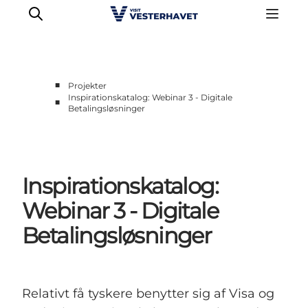
■
Projekter
Inspirationskatalog: Webinar 3 - Digitale
■
Betalingsløsninger
Erhverv
Events
Projekter
Medlemskab
Inspirationskatalog:
Nyheder
Webinar 3 - Digitale
Om os
Betalingsløsninger
Relativt få tyskere benytter sig af Visa og