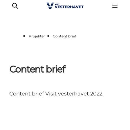
■
■
Projekter
Content brief
Erhverv
Events
Projekter
Content brief
Medlemskab
Nyheder
Om os
Content brief Visit vesterhavet 2022