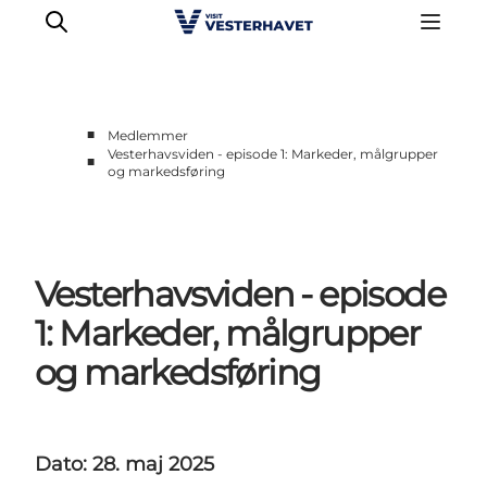
■
Medlemmer
Vesterhavsviden - episode 1: Markeder, målgrupper
■
og markedsføring
Erhverv
Events
Projekter
Medlemskab
Vesterhavsviden - episode
Nyheder
1: Markeder, målgrupper
Om os
og markedsføring
Dato: 28. maj 2025