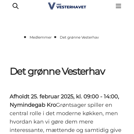
■
■
Medlemmer
Det grønne Vesterhav
Erhverv
Events
Projekter
Det grønne Vesterhav
Medlemskab
Nyheder
Om os
Afholdt 25. februar 2025, kl. 09:00 - 14:00,
Nymindegab Kro
Grøntsager spiller en
central rolle i det moderne køkken, men
hvordan kan vi gøre dem mere
interessante, mættende og samtidig give