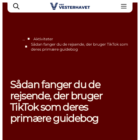
■
…
Aktiviteter
Sådan fanger du de rejsende, der bruger TikTok som
■
deres primære guidebog
Erhverv
Events
Projekter
Medlemskab
Sådan fanger du de
Nyheder
rejsende, der bruger
Om os
TikTok som deres
primære guidebog