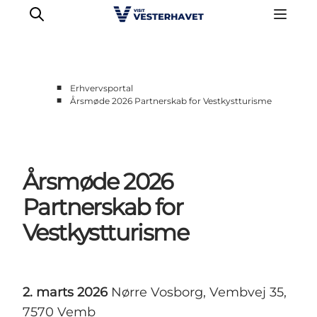
■
Erhvervsportal
■
Årsmøde 2026 Partnerskab for Vestkystturisme
Erhverv
Events
Projekter
Årsmøde 2026
Medlemskab
Nyheder
Partnerskab for
Om os
Vestkystturisme
2. marts 2026
Nørre Vosborg, Vembvej 35,
7570 Vemb