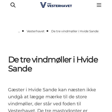
■
■
…
Vesterhavet
De tre vindmøller i Hvide Sande
Det sker
Oplevelser
Vores Byer
De tre vindmøller i Hvide
Mad & Overnatning
Sande
Køb billet
Planlæg din ferie
Gæster i Hvide Sande kan næsten ikke
undgå at lægge mærke til de store
vindmøller, der står ved foden til
Vesterhavet. De tre mastodonter er