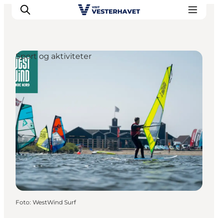
Sport og aktiviteter
Det sker
Oplevelser
Vores Byer
Mad & Overnatning
Køb billet
Planlæg din ferie
Foto
:
WestWind Surf