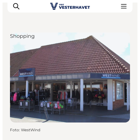
Shopping
Det sker
Oplevelser
Vores Byer
Mad & Overnatning
Køb billet
Planlæg din ferie
Foto
:
WestWind