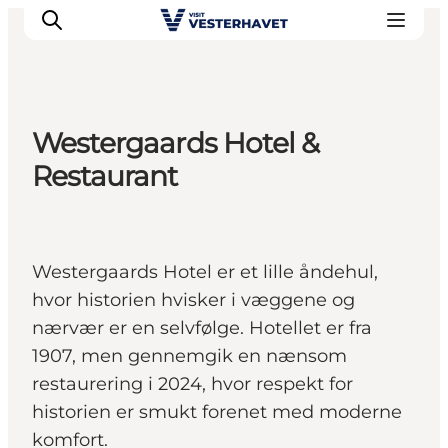
Westergaards Hotel &
Det sker
Restaurant
Oplevelser
Vores Byer
Mad & Overnatning
Westergaards Hotel er et lille åndehul,
Køb billet
hvor historien hvisker i væggene og
Planlæg din ferie
nærvær er en selvfølge. Hotellet er fra
1907, men gennemgik en nænsom
restaurering i 2024, hvor respekt for
historien er smukt forenet med moderne
komfort.